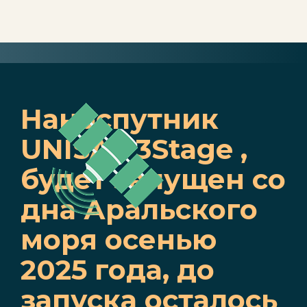
Наноспутник
UNISAT 3Stage ,
будет запущен со
дна Аральского
моря осенью
2025 года, до
запуска осталось