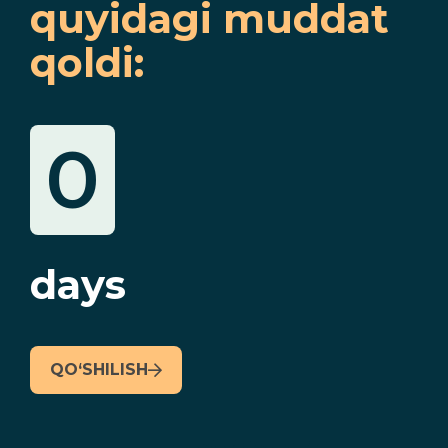
quyidagi muddat
qoldi:
0
days
QO‘SHILISH