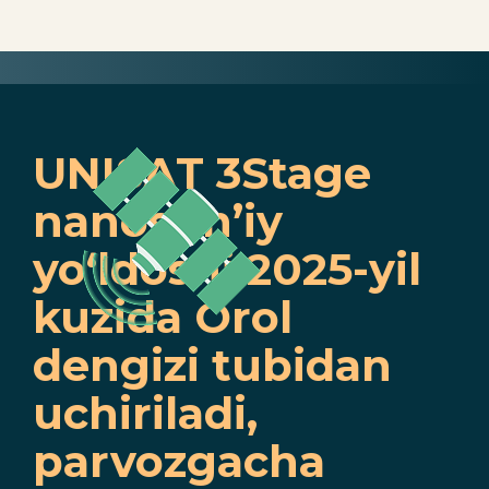
UNISAT 3Stage
nanosun’iy
yo‘ldoshi 2025-yil
kuzida Orol
dengizi tubidan
uchiriladi,
parvozgacha